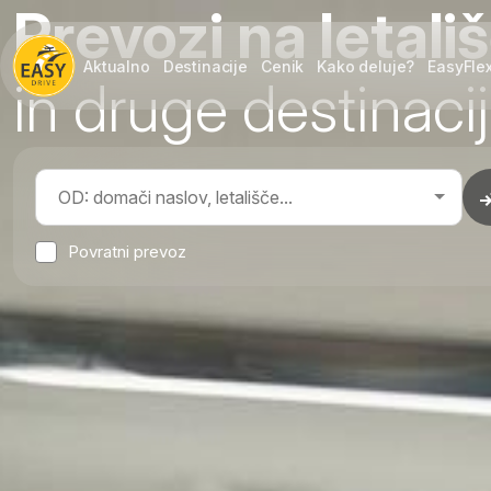
Prevozi na letali
Aktualno
Destinacije
Cenik
Kako deluje?
EasyFle
in druge destinaci
Povratni prevoz