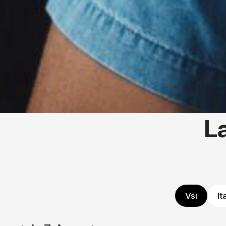
L
Vsi
It