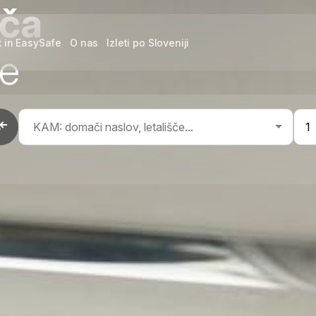
šča
x in EasySafe
O nas
Izleti po Sloveniji
je