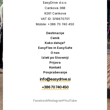
EasyDrive d.o.o.
Cankova 36B
9261 Cankova
VAT ID: SI16670701
Mobile: +386 70 740 450
Destinacije
Cenik
Kako deluje?
EasyFlex in EasySafe
O nas
Izleti po Sloveniji
Prijava
Kontakt
Povpraševanje
info@easydrive.si
+386 70 740 450
Facebook
Instagram
YouTube