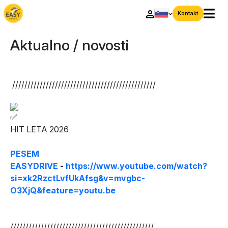
Kontakt
Aktualno / novosti
///////////////////////////////////////////////
HIT LETA 2026
P
ESEM
EASYDRIVE
-
https://www.youtube.com/watch?
si=xk2RzctLvfUkAfsg&v=mvgbc-
O3XjQ&feature=youtu.be
///////////////////////////////////////////////