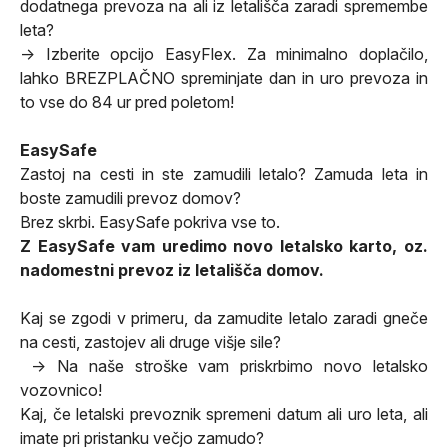
dodatnega prevoza na ali iz letališča zaradi spremembe
leta?
-> Izberite opcijo EasyFlex. Za minimalno doplačilo,
lahko BREZPLAČNO spreminjate dan in uro prevoza in
to vse do 84 ur pred poletom!
EasySafe
Zastoj na cesti in ste zamudili letalo? Zamuda leta in
boste zamudili prevoz domov?
Brez skrbi. EasySafe pokriva vse to.
Z EasySafe vam uredimo novo letalsko karto, oz.
nadomestni prevoz iz letališča domov.
Kaj se zgodi v primeru, da zamudite letalo zaradi gneče
na cesti, zastojev ali druge višje sile?
-> Na naše stroške vam
priskrbimo novo letalsko
vozovnico!
Kaj, če letalski prevoznik spremeni datum ali uro leta, ali
imate pri pristanku večjo zamudo?