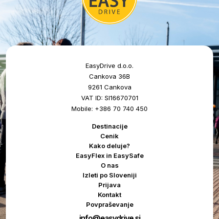
EasyDrive d.o.o.
Cankova 36B
9261 Cankova
VAT ID: SI16670701
Mobile: +386 70 740 450
Destinacije
Cenik
Kako deluje?
EasyFlex in EasySafe
O nas
Izleti po Sloveniji
Prijava
Kontakt
Povpraševanje
info@easydrive.si