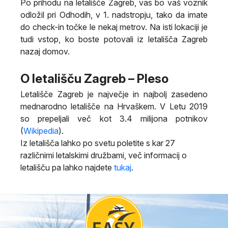
Po prihodu na letališče Zagreb, vas bo vaš voznik
odložil pri Odhodih, v 1. nadstropju, tako da imate
do check-in točke le nekaj metrov. Na isti lokaciji je
tudi vstop, ko boste potovali iz letališča Zagreb
nazaj domov.
O letališču Zagreb – Pleso
Letališče Zagreb je največje in najbolj zasedeno
mednarodno letališče na Hrvaškem. V Letu 2019
so prepeljali več kot 3.4 milijona potnikov
(
Wikipedia
).
Iz letališča lahko po svetu poletite s kar 27
različnimi letalskimi družbami, več informacij o
letališču pa lahko najdete
tukaj
.