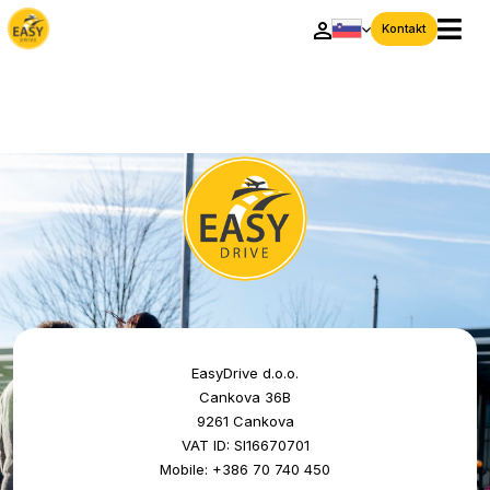
Kontakt
EasyDrive d.o.o.
Cankova 36B
9261 Cankova
VAT ID: SI16670701
Mobile: +386 70 740 450