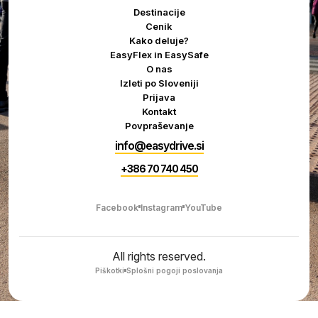
Destinacije
Cenik
Kako deluje?
EasyFlex in EasySafe
O nas
Izleti po Sloveniji
Prijava
Kontakt
Povpraševanje
info@easydrive.si
+386 70 740 450
Facebook
Instagram
YouTube
All rights reserved.
Piškotki
Splošni pogoji poslovanja